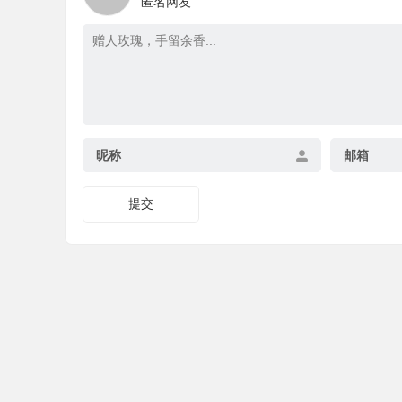
匿名网友
昵称
邮箱
提交