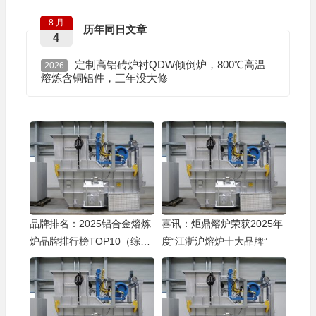
8 月
历年同日文章
4
定制高铝砖炉衬QDW倾倒炉，800℃高温
2026
熔炼含铜铝件，三年没大修
品牌排名：2025铝合金熔炼
喜讯：炬鼎熔炉荣获2025年
炉品牌排行榜TOP10（综合
度“江浙沪熔炉十大品牌”
实力篇）