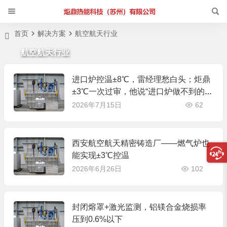
首页
解决方案
航空航天行业
航空航天行业
进口炉控温±8℃，雷经理愁白头；炬鼎
±3℃一次过审，他说“进口炉做不到的，
你们做到了”
2026年7月15日
62
西安航空航天精密铸造厂——燃气炉也
能实现±3℃控温
2026年6月26日
102
封闭熔罩+激光监测，铝镁合金烧损率
压到0.6%以下