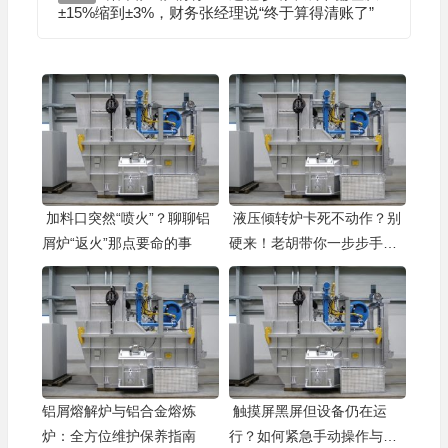
±15%缩到±3%，财务张经理说“终于算得清账了”
加料口突然“喷火”？聊聊铝
液压倾转炉卡死不动作？别
屑炉“返火”那点要命的事
硬来！老胡带你一步步手动
“盘”回来
铝屑熔解炉与铝合金熔炼
触摸屏黑屏但设备仍在运
炉：全方位维护保养指南
行？如何紧急手动操作与排