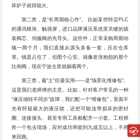
坏炉子就得熄火。
第二类，是“长周期核心件”。 比如某些特定PLC
的通讯模块、触摸屏，进口品牌液压系统里关键的插
装阀芯、伺服阀的先导头。这些件，正常采购周期动
辄一两个月，我们直接从源头多备一套，压在仓库
里。钱是占住了，但图个心安。就像老张抱怨的那个
比例阀，现在宁波仓里就躺着两个。
第三类，最“土”但最实用——是“场景化维修包”。
这是我们老师傅的主意。比如，针对客户常见的一种
“液压倾转不同步”故障，我们配一个“维修包”，里面不
光有怀疑最大的液压锁，还把可能连带损坏的密封
圈、连接接头、甚至专用工具都配齐一小套。工程师
拎一个包去现场，应对成功率能到九成五以上，不用
来回跑。