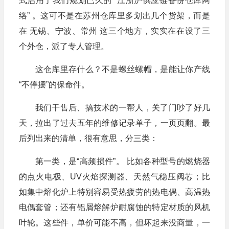
式启用了我们规划已久的 “江浙沪供应链备份仓库网
络” 。这可不是在苏州仓库里多划出几个货架，而是
在 无锡、宁波、常州 这三个地方，实实在在设了三
个外仓，派了专人管理。
这仓库里存什么？不是螺丝螺帽，是能让你产线
“不停摆”的保命件。
我们干售后、搞技术的一帮人，关了门吵了好几
天，拉出了过去五年的维修记录单子，一页页翻。最
后列出来的清单，很有意思，分三类：
第一类，是“高频损件”。 比如各种型号的燃烧器
的点火电极、UV火焰探测器、天然气稳压阀芯；比
如集中熔化炉上特别容易受热疲劳的热电偶、高温热
电偶套管；还有铝屑熔解炉耐腐蚀的特定材质的风机
叶轮。这些件，单价可能不高，但坏起来没商量，一