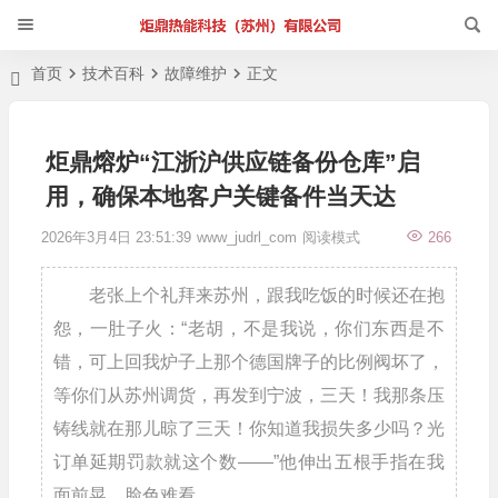
首页
技术百科
故障维护
正文
炬鼎熔炉“江浙沪供应链备份仓库”启
用，确保本地客户关键备件当天达
2026年3月4日 23:51:39
www_judrl_com
阅读模式
266
老张上个礼拜来苏州，跟我吃饭的时候还在抱
怨，一肚子火：“老胡，不是我说，你们东西是不
错，可上回我炉子上那个德国牌子的比例阀坏了，
等你们从苏州调货，再发到宁波，三天！我那条压
铸线就在那儿晾了三天！你知道我损失多少吗？光
订单延期罚款就这个数——”他伸出五根手指在我
面前晃，脸色难看。