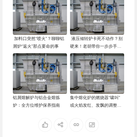
加料口突然“喷火”？聊聊铝
液压倾转炉卡死不动作？别
屑炉“返火”那点要命的事
硬来！老胡带你一步步手动
“盘”回来
铝屑熔解炉与铝合金熔炼
集中熔化炉的燃烧器“啸叫”
炉：全方位维护保养指南
或火焰发红、发飘的调整方
法