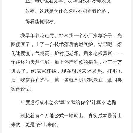
止。电炉也看频率、功率因数和冷却系统
效率。这就是为什么选型不能光看价格，
得看能耗指标。
我早年就吃过亏。给常州一个小厂推荐炉子，光
图便宜了，上了一台技术落后的燃气炉。结果呢，熔
化速度慢，气耗高，炉衬还老坏。后来老板算账，一
年多烧的天然气钱，加上停产维修的损失，小三十万
进去了。纯属冤枉钱，现在想起来还脸热。打那以
后，我陪客户选型，第一条就是扒能耗老底，拿同类
案例说话。
年度运行成本怎么“算”？我给你个“计算器”思路
别想着有个万能公式一输就出。真实成本是算出
来的，更是“管”出来的。