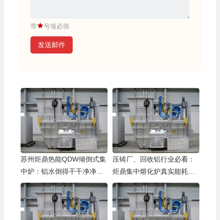
带
号项必填
发送邮件
苏州炬鼎热能QDW倾倒式集
压铸厂、回收铝行业必看：
中炉：铝水倒得干干净净，
炬鼎集中熔化炉真实能耗对
炉底不留“陈年旧渣”
比+烧损率数据，老胡教你选
对炉省百万