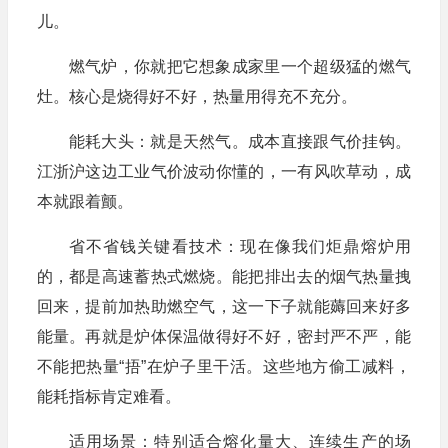
儿。
燃气炉，你就把它想象成家里一个超级猛的燃气
灶。核心是烧得好不好，热量用得充不充分。
能耗大头：就是天然气。成本直接跟气价挂钩。
江浙沪这边工业气价波动你懂的，一有风吹草动，成
本就跟着颤。
省不省钱关键看技术：现在像我们炬鼎熔炉用
的，都是高速蓄热式燃烧。能把排出去的烟气热量拽
回来，提前加热助燃空气，这一下子就能薅回来好多
能量。再就是炉体保温做得好不好，密封严不严，能
不能把热量“捂”在炉子里干活。这些地方偷工减料，
能耗指标肯定难看。
适用场景：特别适合熔化量大、连续生产的场