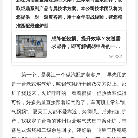
取炬鼎系列产品专属技术方案。本公司技术团队将为
您提供一对一深度咨询，用十余年实战经验，帮您精
准匹配最佳炉型
想降低烧损、提升效率？发送需
求邮件，即可解锁胡申岳的一对
一专属服务。
332
第一个，是吴江一个做汽配的老客户。 早先用的
是一台老式燃气炉，吨铝气耗能干到75立方以上。那
炉子烧起来，火焰呼呼的，看着挺猛，但热效率低得
可怜，好多热量直接跟着烟气跑了，车间顶上常年“仙
气飘飘”。夏天工人都不爱靠近，烤得慌。后来他们扩
产，找我定了台新的苏州炬鼎燃气式集中熔化炉，带
蓄热式燃烧和二级余热回收。装好后，吨铝气耗稳稳