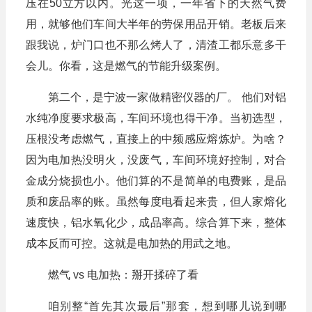
压在50立方以内。光这一项，一年省下的天然气费
用，就够他们车间大半年的劳保用品开销。老板后来
跟我说，炉门口也不那么烤人了，清渣工都乐意多干
会儿。你看，这是燃气的节能升级案例。
第二个，是宁波一家做精密仪器的厂。 他们对铝
水纯净度要求极高，车间环境也得干净。当初选型，
压根没考虑燃气，直接上的中频感应熔炼炉。为啥？
因为电加热没明火，没废气，车间环境好控制，对合
金成分烧损也小。他们算的不是简单的电费账，是品
质和废品率的账。虽然每度电看起来贵，但人家熔化
速度快，铝水氧化少，成品率高。综合算下来，整体
成本反而可控。这就是电加热的用武之地。
燃气 vs 电加热：掰开揉碎了看
咱别整“首先其次最后”那套，想到哪儿说到哪