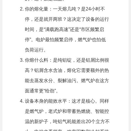
你的熔化量：一天熔几吨？是24小时不
停，还是就开两班？这决定了设备的运行
时间，是“满载跑高速”还是“市区频繁启
停”。电炉最怕频繁启停，燃气炉也怕低
负荷运行。
你熔什么料：是纯铝锭，还是铝屑比例很
高？铝屑含水含油，熔化它需要额外的热
能去蒸发水分、裂解油污。燃气炉在这方
面通常更“给劲”。
设备本身的能效水平：这才是核心。同样
是燃气炉，老式炉和带蓄热燃烧、智能控
温的新炉子，吨铝气耗能差出20个立方不