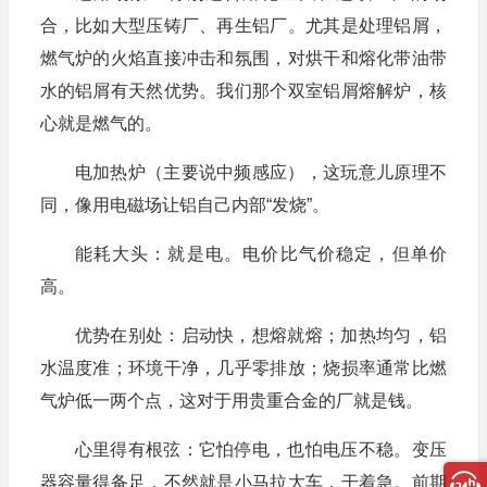
合，比如大型压铸厂、再生铝厂。尤其是处理铝屑，
燃气炉的火焰直接冲击和氛围，对烘干和熔化带油带
水的铝屑有天然优势。我们那个双室铝屑熔解炉，核
心就是燃气的。
电加热炉（主要说中频感应），这玩意儿原理不
同，像用电磁场让铝自己内部“发烧”。
能耗大头：就是电。电价比气价稳定，但单价
高。
优势在别处：启动快，想熔就熔；加热均匀，铝
水温度准；环境干净，几乎零排放；烧损率通常比燃
气炉低一两个点，这对于用贵重合金的厂就是钱。
心里得有根弦：它怕停电，也怕电压不稳。变压
器容量得备足，不然就是小马拉大车，干着急。前期