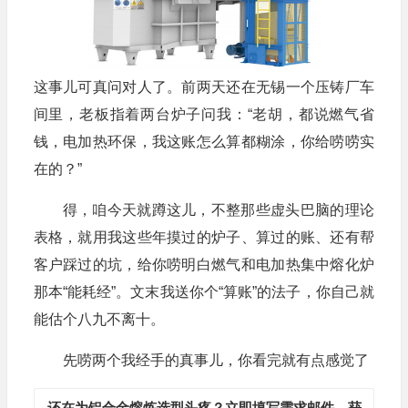
这事儿可真问对人了。前两天还在无锡一个压铸厂车
间里，老板指着两台炉子问我：“老胡，都说燃气省
钱，电加热环保，我这账怎么算都糊涂，你给唠唠实
在的？”
得，咱今天就蹲这儿，不整那些虚头巴脑的理论
表格，就用我这些年摸过的炉子、算过的账、还有帮
客户踩过的坑，给你唠明白燃气和电加热集中熔化炉
那本“能耗经”。文末我送你个“算账”的法子，你自己就
能估个八九不离十。
先唠两个我经手的真事儿，你看完就有点感觉了
还在为铝合金熔炼选型头疼？立即填写需求邮件，获