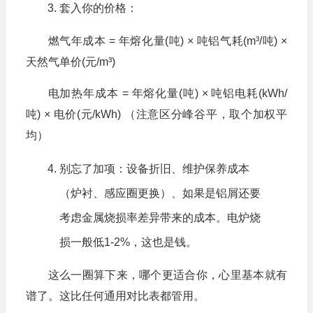
套入你的价格：
燃气年成本 = 年熔化量(吨) × 吨铝气耗(m³/吨) ×
天然气单价(元/m³)
电加热年成本 = 年熔化量(吨) × 吨铝电耗(kWh/
吨) × 电价(元/kWh) （注意区分峰谷平，取个加权平
均）
别忘了加项：设备折旧、维护保养成本
（炉衬、感应圈更换）、如果是铝屑还要
考虑金属烧损率差异带来的成本。电炉烧
损一般低1-2%，这也是钱。
这么一圈算下来，哪个更适合你，心里基本就有
谱了。这比任何通用对比表都管用。