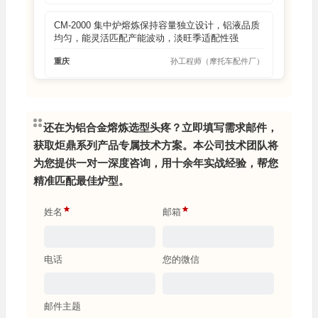
CM-2000 集中炉熔炼保持容量独立设计，铝液品质
均匀，能灵活匹配产能波动，淡旺季适配性强
重庆
孙工程师（摩托车配件厂）
炬鼎除气机去氢除杂效率高，铸件气孔率从 7% 降
至 0.8%，产品良品率提升显著，市场退货率大降
河南郑州
周主任（轮毂厂）
还在为铝合金熔炼选型头疼？立即填写需求邮件，
获取炬鼎系列产品专属技术方案。本公司技术团队将
GQ 系列燃气坩埚炉适配小批量生产，操作灵活还
为您提供一对一深度咨询，用十余年实战经验，帮您
省钱，日常维护简单，新人也能快速上手操作
精准匹配最佳炉型。
四川成都
吴厂长（五金压铸厂）
姓名
邮箱
EDF-600 中频熔炼炉控温 ±0.7%，热效率 88%，熔
炼速度快还能保证铝液纯净度，契合船舶件要求
电话
您的微信
辽宁大连
郑经理（船舶配件厂）
邮件主题
炬鼎压铸定量炉计量精度 ±1%，铝液定量供给精