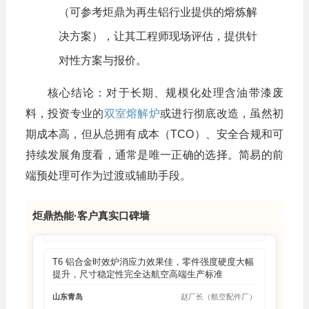
（可参考炬鼎为再生铝行业提供的熔炼解
DTM-1000 燃气集中炉热效率超 50%，铝液温度超
决方案），让其工程师现场评估，提供针
稳定，完美适配集中熔解分散配汤的生产需求
对性方案与报价。
上海
李总监（新能源配件厂）
核心结论：对于长期、规模化处理含油带漆废
GEM-800 燃气炉控温精准耗气量低，铝液烧损率仅
料，投资专业的
双室熔解炉
或进行彻底改造，虽然初
1.2%，大幅降低原料生产成本，提升产品利润
期成本高，但从总拥有成本（TCO）、安全合规和可
浙江宁波
王经理（精密压铸厂）
持续发展角度看，通常是唯一正确的选择。简易的前
端预处理可作为过渡或辅助手段。
DTN 系列机边快速熔解炉 15 分钟达工作温，供铝
路径短，压铸机边连续生产效率直接拉满无间断
广东佛山
陈主管（汽配厂）
炬鼎热能·客户真实口碑墙
T6 铝合金时效炉消应力效果佳，零件强度硬度大幅
提升，尺寸稳定性完全达航空高端生产标准
山东青岛
赵厂长（航空配件厂）