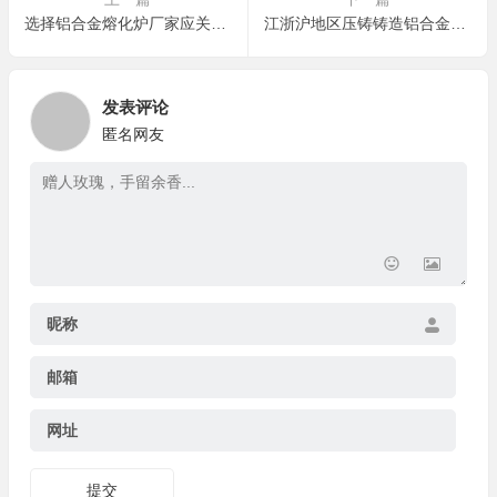
求，出料顺畅无残留，铝液损耗率大幅降低
选择铝合金熔化炉厂家应关注的五大核心指标（附炬鼎实践）
江浙沪地区压铸铸造铝合金熔化炉厂家排名
江苏无锡
黄厂长（连接器厂）
发表评论
DTM-750 集中炉适配中小产能，集约化管理方便，
熔解的铝液能同时供多台压铸机，效率高
匿名网友
山东潍坊
姜主管（农机配件厂）
炬鼎智能系统可远程监测设备状态，运行数据实时
掌握，故障预警超及时，减少突发停机
广东东莞
廖经理（3C 配件厂）
昵称
炬鼎 TO 热处理炉适配特殊合金加工，热处理工艺
精准可控，能满足军工配件的超高生产要求
邮箱
四川绵阳
江厂长（军工配件厂）
网址
GEM-1500 燃气炉取汤口高度适配性好，与车间给
汤设备配合顺畅，生产衔接无卡顿，效率拉满
提交