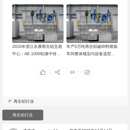
陕西西安
马厂长（农机厂）
排放全方案
0万
EDF-1000 熔炼炉熔炼能力 1000kg/h，产能足且运
行稳定，满负荷连续生产无故障，产能有保障
天津
韩主任（铝型材厂）
2015年浙江永康再生铝交易
年产5万吨再生铝破碎料熔炼
炬鼎烤包器升温快还节能，转运包预热均匀，铝液
转运过程中温度损耗几乎可忽略，浇铸温度稳定
中心：AE-1000铝液中转保
车间整体规划与设备选型方
温，吨铝成本降了80块，客
案
江西南昌
唐厂长（灯具厂）
户批量采用
GEM-500 燃气炉体积适中，小车间也能灵活摆放，
熔解保温效果好，铝液无二次污染更纯净
广西柳州
许主管（汽配压铸厂）
再生铝行业
T4 固溶热处理炉温控精准，铝合金固溶处理效果
佳，零件综合机械性能优化明显，契合轨道标准
再生铝行业
吉林长春
邓经理（轨道车辆厂）