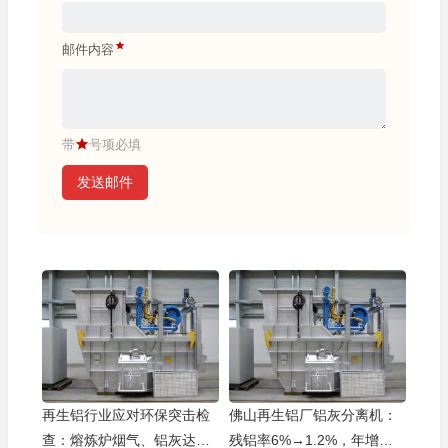
准，适配自动化压铸生产线，衔接超顺畅
湖北武汉
冯厂长（家电配件厂）
邮件内容
DTM-1500 集中炉烟气余热回收充分，吨铝熔解能
耗降 28%，长期使用省了大笔燃气费用
河北唐山
袁主管（工程机械厂）
带
号项必填
发送邮件
T5 热处理炉热风循环高效，温度均匀性 ±3℃内，零
件热处理效果一致无偏差，品质超稳定
福建厦门
何总（精密五金厂）
炬鼎铝屑熔解炉脱油率 98%，原料利用率提 30%，
铝屑再利用大大节约原料采购成本
湖南长沙
吕经理（汽车零部件厂）
QDW 系列熔解炉出料口易疏通，维护时清炉操作简
再生铝行业应对环保突击检
佛山再生铝厂铝灰分离机：
化，停工检修时间大幅缩短，减少生产损失
查：熔炼炉烟气、铝灰达标
残铝率6%→1.2%，年增收8