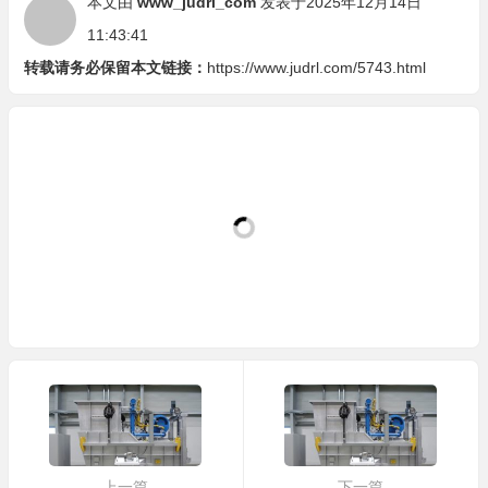
本文由
www_judrl_com
发表于2025年12月14日
DTN 系列机边炉直接给汤设计，减少铝液转运环
11:43:41
节，既省原料又能保证浇铸温度，次品率大降
转载请务必保留本文链接：
https://www.judrl.com/5743.html
云南昆明
彭厂长（压铸加工厂）
CM-3000 集中炉西门子 PLC 控制系统稳定，操作
简单，还能并入 MES 系统，实现车间智能管理
内蒙古包头
曾主管（重卡配件厂）
EDF-200 中频熔炼炉功率 30kW，能耗低占地小，
小产能需求下性价比远超同类型其他设备
海南海口
蔡厂长（小型压铸厂）
炬鼎集尘设备捕集率≥99.5%，车间粉尘污染大幅减
少，完全符合环保生产要求，无环保顾虑
安徽合肥
方总（汽车配件厂）
炬鼎可倾倒坩埚炉倾倒角度可调，满足不同浇注需
上一篇
下一篇