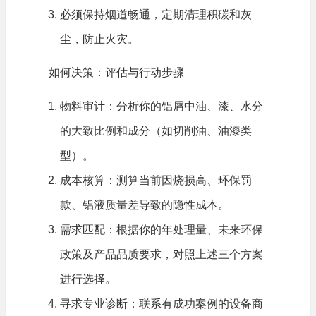
必须保持烟道畅通，定期清理积碳和灰
尘，防止火灾。
如何决策：评估与行动步骤
物料审计：分析你的铝屑中油、漆、水分
的大致比例和成分（如切削油、油漆类
型）。
成本核算：测算当前因烧损高、环保罚
款、铝液质量差导致的隐性成本。
需求匹配：根据你的年处理量、未来环保
政策及产品品质要求，对照上述三个方案
进行选择。
QDW 系列倾转熔解炉塔式预热超节能，出料彻底易
清炉，集中熔解配汤模式让车间管理更省心高效
寻求专业诊断：联系有成功案例的设备商
江苏苏州
张厂长（汽车压铸厂）