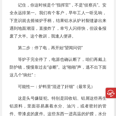
记住，你这时候是个“指挥官”，不是“侦察兵”。安
全永远排第一。我们有个客户，早年工人一听见响，
下意识就去摇倾炉手柄，结果铝水从炉衬裂缝渗出来
遇到地面潮湿，直接炸了，幸亏人闪得快，但设备报
废了大半。这个教训，我逢人便讲。
第二步：停了电，再开始“望闻问切”
等炉子完全停了，电源也确认断了，咱们再戴上
防护镜，慢慢靠过去“诊断”。这“啪啪”声，逃不出下面
这几个“病灶”：
可能性一：炉料里“混进了奸细”（最常见）
这是头号嫌疑犯。特别是回收铝、铝屑这些再生
铝原料，里面容易裹着水分、油污，或者密封的管
件、带漆皮的废件。这些东西一进高温的炉膛，水分