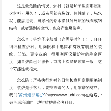
这是最危险的情况。炉衬（就是炉子里面那层耐
火材料）用久了，或者局部有裂纹、侵蚀薄了，铝水
就可能渗过去。当渗出的铝水接触到外层的线圈或钢
结构，或者遇到冷空气，也会产生爆裂声。
怎么查：等炉子冷却后（这需要时间！），仔仔
细细检查炉衬。用肉眼和手电筒看有没有明显的裂
纹、凹陷。更专业的，得用测厚仪量炉衬的剩余厚
度。如果炉龄已经很长，或者上次筑炉质量一般，这
个可能性就很大。
怎么防：严格执行炉衬的日常检查和定期更换制
度。筑炉是手艺活，要找靠谱的人，用靠谱的材料。
我们[
苏州炬鼎熔炉
](https://www.judrl.com)在给客户
做售后培训时，炉衬维护是必考科目。