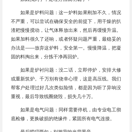
如果是炉料问题：这一炉料如果刚加不久，情况
不严重，可以尝试在确保安全的前提下，用干燥的扒
渣耙慢慢搅动，让气体释放出来，然后再缓慢升温。
如果加料很久了还响，或者怀疑问题严重，最稳妥的
办法是——放弃这炉料，安全第一。慢慢降温，把凝
固的料掏出来，分拣干净再回炉。
如果是炉衬问题：没二话，立即停炉，安排大修
或重新筑炉。千万别有侥幸心理，这是高压线。我们
帮客户处理过好几次类似险情，都是因为听了异响没
重视，最后导致线圈烧毁，损失几十万。
如果是电气问题：同样需要停机，由专业电工彻
底检修，更换破损的绝缘件，紧固所有电气连接。
最后唠叨两句：别把异响当背景音