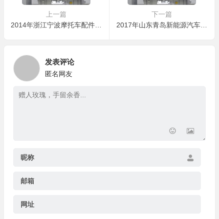
上一篇
下一篇
2014年浙江宁波摩托车配件厂：AE-1000集中供铝，铝液氧化减半，扒渣从2小时一次降到一整天一次，李工说“以前废渣堆成山，现在一桶装完”
2017年山东青岛新能源汽车配件厂：AE-2000大型电保温炉，连续供液不断档，日产量提升18%，孙总说“以前加铝水累死人，现在轻松一半”
发表评论
匿名网友
昵称
邮箱
网址