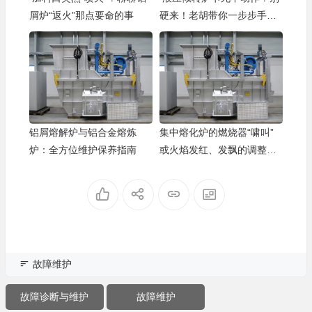
屑炉“返火”那点要命的事
硬来！老胡带你一步步手动
“盘”回来
铝屑熔解炉与铝合金熔炼
集中熔化炉的燃烧器“啸叫”
炉：全方位维护保养指南
或火焰发红、发飘的调整方
法
故障维护
故障诊断与维护
故障维护