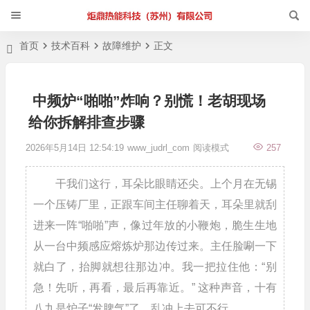
首页
技术百科
故障维护
正文
中频炉“啪啪”炸响？别慌！老胡现场
给你拆解排查步骤
2026年5月14日 12:54:19
www_judrl_com
阅读模式
257
干我们这行，耳朵比眼睛还尖。上个月在无锡
一个压铸厂里，正跟车间主任聊着天，耳朵里就刮
进来一阵“啪啪”声，像过年放的小鞭炮，脆生生地
从一台中频感应熔炼炉那边传过来。主任脸唰一下
就白了，抬脚就想往那边冲。我一把拉住他：“别
急！先听，再看，最后再靠近。” 这种声音，十有
八九是炉子“发脾气”了，乱冲上去可不行。