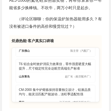
AEJ-1000的氮化硅加热器实物，再帮你算算你一年
GEM-800 燃气炉控温精准耗气量低，铝液烧损率仅
能省多少换棒钱。不吹牛，两万小时只是起步。
1.2%，大幅降低原料生产成本，提升产品利润
（评论区聊聊：你的保温炉加热器能用多久？有
浙江宁波
王经理（精密压铸厂）
没有被进口备件的高价和慢货坑过？）
DTN 系列机边快速熔解炉 15 分钟达工作温，供铝
路径短，压铸机边连续生产效率直接拉满无间断
炬鼎热能·客户真实口碑墙
广东佛山
陈主管（汽配厂）
T6 铝合金时效炉消应力效果佳，零件强度硬度大幅
提升，尺寸稳定性完全达航空高端生产标准
山东青岛
赵厂长（航空配件厂）
CM-2000 集中炉熔炼保持容量独立设计，铝液品质
均匀，能灵活匹配产能波动，淡旺季适配性强
重庆
孙工程师（摩托车配件厂）
炬鼎除气机去氢除杂效率高，铸件气孔率从 7% 降