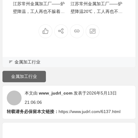
江苏常州金属加工厂——炉
江苏常州金属加工厂——炉
壁降温，工人再也不躲着炉
壁降温20℃，工人再也不用
炬鼎烤包器升温快还节能，转运包预热均匀，铝液
转运过程中温度损耗几乎可忽略，浇铸温度稳定
子吃饭
躲着炉子吃饭
江西南昌
唐厂长（灯具厂）
GEM-500 燃气炉体积适中，小车间也能灵活摆放，
熔解保温效果好，铝液无二次污染更纯净
广西柳州
许主管（汽配压铸厂）
金属加工行业
T4 固溶热处理炉温控精准，铝合金固溶处理效果
金属加工行业
佳，零件综合机械性能优化明显，契合轨道标准
吉林长春
邓经理（轨道车辆厂）
本文由
www_judrl_com
发表于2026年5月13日
21:06:06
DTN 系列机边炉直接给汤设计，减少铝液转运环
转载请务必保留本文链接：
https://www.judrl.com/6137.html
节，既省原料又能保证浇铸温度，次品率大降
云南昆明
彭厂长（压铸加工厂）