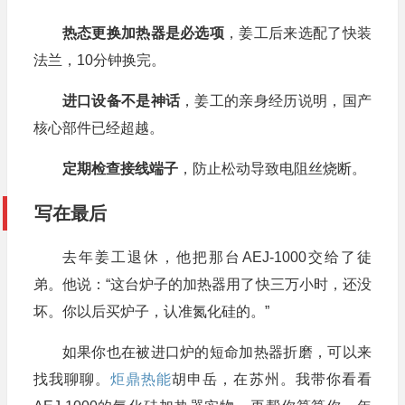
热态更换加热器是必选项
，姜工后来选配了快装
法兰，10分钟换完。
进口设备不是神话
，姜工的亲身经历说明，国产
核心部件已经超越。
定期检查接线端子
，防止松动导致电阻丝烧断。
写在最后
QDW 系列倾转熔解炉塔式预热超节能，出料彻底易
去年姜工退休，他把那台AEJ-1000交给了徒
清炉，集中熔解配汤模式让车间管理更省心高效
弟。他说：“这台炉子的加热器用了快三万小时，还没
江苏苏州
张厂长（汽车压铸厂）
坏。你以后买炉子，认准氮化硅的。”
DTM-1000 燃气集中炉热效率超 50%，铝液温度超
如果你也在被进口炉的短命加热器折磨，可以来
稳定，完美适配集中熔解分散配汤的生产需求
找我聊聊。
炬鼎热能
胡申岳，在苏州。我带你看看
上海
李总监（新能源配件厂）