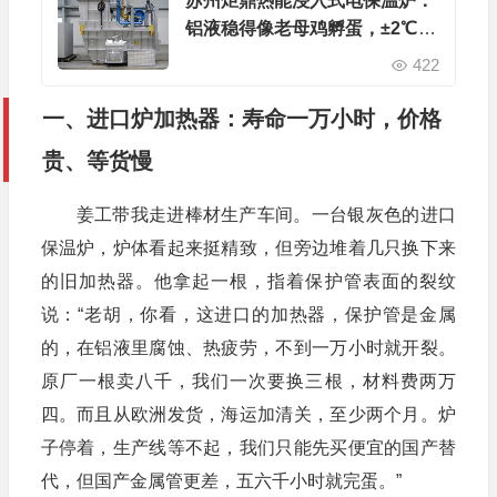
苏州炬鼎热能浸入式电保温炉：
铝液稳得像老母鸡孵蛋，±2℃精
度让你忘掉温波动
422
一、进口炉加热器：寿命一万小时，价格
贵、等货慢
姜工带我走进棒材生产车间。一台银灰色的进口
保温炉，炉体看起来挺精致，但旁边堆着几只换下来
的旧加热器。他拿起一根，指着保护管表面的裂纹
说：“老胡，你看，这进口的加热器，保护管是金属
的，在铝液里腐蚀、热疲劳，不到一万小时就开裂。
原厂一根卖八千，我们一次要换三根，材料费两万
四。而且从欧洲发货，海运加清关，至少两个月。炉
子停着，生产线等不起，我们只能先买便宜的国产替
代，但国产金属管更差，五六千小时就完蛋。”