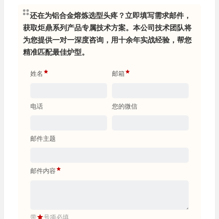
至 0.8%，产品良品率提升显著，市场退货率大降
还在为铝合金熔炼选型头疼？立即填写需求邮件，
河南郑州
周主任（轮毂厂）
获取炬鼎系列产品专属技术方案。本公司技术团队将
为您提供一对一深度咨询，用十余年实战经验，帮您
GQ 系列燃气坩埚炉适配小批量生产，操作灵活还
精准匹配最佳炉型。
省钱，日常维护简单，新人也能快速上手操作
姓名
邮箱
四川成都
吴厂长（五金压铸厂）
EDF-600 中频熔炼炉控温 ±0.7%，热效率 88%，熔
电话
您的微信
炼速度快还能保证铝液纯净度，契合船舶件要求
辽宁大连
郑经理（船舶配件厂）
邮件主题
炬鼎压铸定量炉计量精度 ±1%，铝液定量供给精
准，适配自动化压铸生产线，衔接超顺畅
邮件内容
湖北武汉
冯厂长（家电配件厂）
DTM-1500 集中炉烟气余热回收充分，吨铝熔解能
耗降 28%，长期使用省了大笔燃气费用
带
号项必填