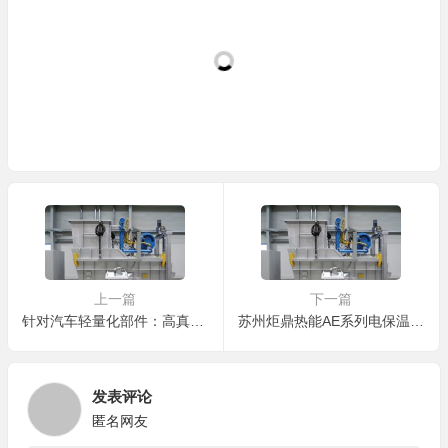
CM-3000 集中炉西门子 PLC 控制系统稳定，操作
简单，还能并入 MES 系统，实现车间智能管理
内蒙古包头
曾主管（重卡配件厂）
EDF-200 中频熔炼炉功率 30kW，能耗低占地小，
小产能需求下性价比远超同类型其他设备
海南海口
蔡厂长（小型压铸厂）
炬鼎集尘设备捕集率≥99.5%，车间粉尘污染大幅减
少，完全符合环保生产要求，无环保顾虑
安徽合肥
方总（汽车配件厂）
上一篇
下一篇
炬鼎可倾倒坩埚炉倾倒角度可调，满足不同浇注需
针对汽车轻量化部件：高真空压铸配套的洁净铝液制备方案
苏州炬鼎热能AE系列电保温炉：压铸机边的“恒温宝”，省电、耐用、不操心
求，出料顺畅无残留，铝液损耗率大幅降低
江苏无锡
黄厂长（连接器厂）
发表评论
匿名网友
DTM-750 集中炉适配中小产能，集约化管理方便，
熔解的铝液能同时供多台压铸机，效率高