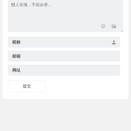
山东潍坊
姜主管（农机配件厂）
炬鼎智能系统可远程监测设备状态，运行数据实时
掌握，故障预警超及时，减少突发停机
广东东莞
廖经理（3C 配件厂）
昵称
炬鼎 TO 热处理炉适配特殊合金加工，热处理工艺
邮箱
精准可控，能满足军工配件的超高生产要求
四川绵阳
江厂长（军工配件厂）
网址
GEM-1500 燃气炉取汤口高度适配性好，与车间给
提交
汤设备配合顺畅，生产衔接无卡顿，效率拉满
浙江温州
程主管（锁具厂）
炬鼎自动加料线与熔解炉配套完美，实现加料自动
化，减少人工还能避免原料浪费，省本增效
山东烟台
曲厂长（空调配件厂）