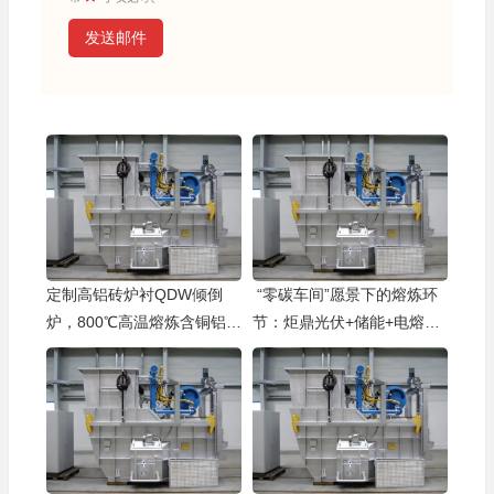
河北唐山
袁主管（工程机械厂）
发送邮件
T5 热处理炉热风循环高效，温度均匀性 ±3℃内，零
件热处理效果一致无偏差，品质超稳定
福建厦门
何总（精密五金厂）
炬鼎铝屑熔解炉脱油率 98%，原料利用率提 30%，
铝屑再利用大大节约原料采购成本
湖南长沙
吕经理（汽车零部件厂）
定制高铝砖炉衬QDW倾倒
“零碳车间”愿景下的熔炼环
QDW 系列熔解炉出料口易疏通，维护时清炉操作简
炉，800℃高温熔炼含铜铝
节：炬鼎光伏+储能+电熔炉
化，停工检修时间大幅缩短，减少生产损失
件，三年没大修
集成方案
陕西西安
马厂长（农机厂）
EDF-1000 熔炼炉熔炼能力 1000kg/h，产能足且运
行稳定，满负荷连续生产无故障，产能有保障
天津
韩主任（铝型材厂）