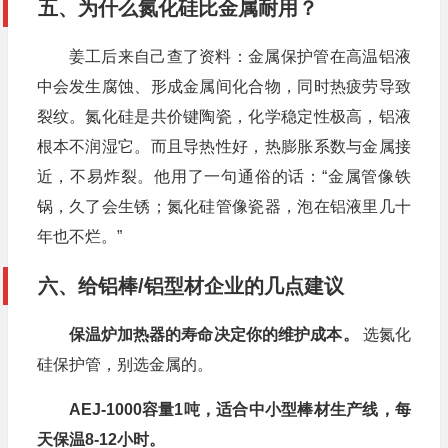
五、为什么氮化硅比金属耐用？
姜工后来自己查了资料：金属保护管在高温铝液
中会发生腐蚀、形成金属间化合物，同时热疲劳导致
裂纹。氮化硅是共价键陶瓷，化学稳定性极高，铝液
根本不润湿它。而且导热性好，热膨胀系数与金属接
近，不易炸裂。他用了一句通俗的话：“金属管像铁
锅，久了会生锈；氮化硅管像瓷器，泡在铝液里几十
年也不烂。”
六、给铝棒/铝型材企业的几点建议
保温炉加热器的寿命决定你的维护成本。
选氮化
硅保护管，别选金属的。
AEJ-1000容量1吨，适合中小型棒材生产线，每
天保温8-12小时。