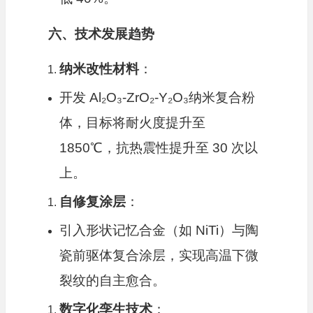
六、技术发展趋势
纳米改性材料
：
开发 Al₂O₃-ZrO₂-Y₂O₃纳米复合粉
体，目标将耐火度提升至
1850℃，抗热震性提升至 30 次以
上。
自修复涂层
：
引入形状记忆合金（如 NiTi）与陶
瓷前驱体复合涂层，实现高温下微
裂纹的自主愈合。
数字化孪生技术
：