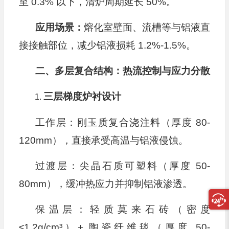
至 0.3% 以下，清炉周期延长 50%。
应用场景：
熔化室壁面、流槽等与铝液直
接接触部位，减少铝液损耗 1.2%-1.5%。
二、多层复合结构：热流控制与应力分散
三层梯度炉衬设计
工作层：刚玉质复合浇注料（厚度 80-
120mm），直接承受高温与铝液侵蚀。
过渡层：尖晶石质可塑料（厚度 50-
80mm），缓冲热应力并抑制铝液渗透。
保温层：轻质莫来石砖（密度
≤1.2g/cm³）+ 陶瓷纤维毯（厚度 50-