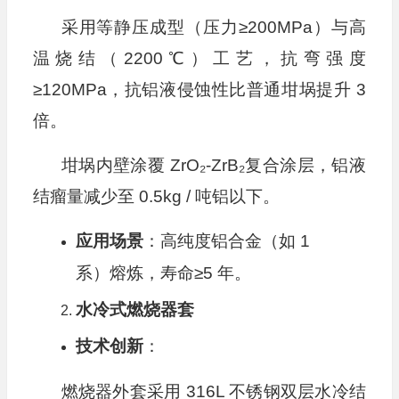
采用等静压成型（压力≥200MPa）与高
温烧结（2200℃）工艺，抗弯强度
≥120MPa，抗铝液侵蚀性比普通坩埚提升 3
倍。
坩埚内壁涂覆 ZrO₂-ZrB₂复合涂层，铝液
结瘤量减少至 0.5kg / 吨铝以下。
应用场景
：高纯度铝合金（如 1
系）熔炼，寿命≥5 年。
水冷式燃烧器套
技术创新
：
燃烧器外套采用 316L 不锈钢双层水冷结