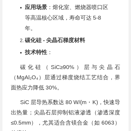
应用场景
：熔化室、燃烧器喷口区
等高温核心区域，寿命可达 5-8
年。
碳化硅 - 尖晶石梯度材料
技术特性
：
碳化硅（SiC≥90%）层与尖晶石
（MgAl₂O₄）层通过梯度烧结工艺结合，界
面热应力降低 30%。
SiC 层导热系数达 80 W/(m・K)，快速导
出热量；尖晶石层抑制铝液渗透（渗透深度
≤0.5mm），尤其适合含镁合金（如 6063）