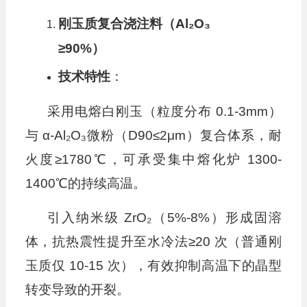
刚玉质复合浇注料（Al
₂O
₃
≥90%）
技术特性
：
采用电熔白刚玉（粒度分布 0.1-3mm）
与 α-Al₂O₃微粉（D90≤2μm）复合体系，耐
火度≥1780℃，可承受集中熔化炉 1300-
1400℃的持续高温。
引入纳米级 ZrO₂（5%-8%）形成固溶
体，抗热震性提升至水冷法≥20 次（普通刚
玉质仅 10-15 次），有效抑制高温下的晶型
转变导致的开裂。