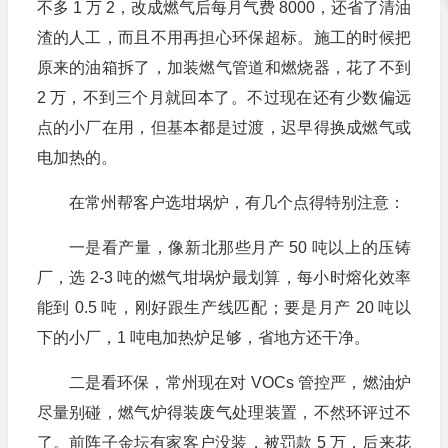
不多 1 万 2，改成燃气后每月气费 8000，还省了清油
渣的人工，而且不用再担心环保超标。施工的时候把
原来的油箱拆了，加装燃气管道和燃烧器，花了不到
2 万，不到三个月就回本了。不过现在还有少数偏远
点的小厂在用，但基本都是过渡，迟早得换成燃气或
电加热的。
在常州帮客户选坩埚炉，有几个点得特别注意：
一是看产量，像新北那些月产 50 吨以上的压铸
厂，选 2-3 吨的燃气坩埚炉最划算，每小时熔化效率
能到 0.5 吨，刚好跟生产线匹配；要是月产 20 吨以
下的小厂，1 吨电加热炉足够，省地方还干净。
二是看环保，常州现在对 VOCs 管控严，燃油炉
尽量别碰，燃气炉得装废气处理装置，不然环评过不
了。前阵子金坛有家客户没装，被罚款 5 万，后来花