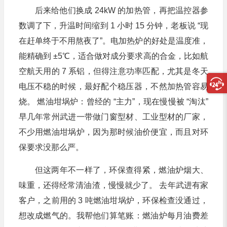
后来给他们换成 24kW 的加热管，再把温控器参
数调了下，升温时间缩到 1 小时 15 分钟，老板说 “现
在赶单终于不用熬夜了”。电加热炉的好处是温度准，
能精确到 ±5℃，适合做对成分要求高的合金，比如航
空航天用的 7 系铝，但得注意功率匹配，尤其是冬天
电压不稳的时候，最好配个稳压器，不然加热管容易
烧。 燃油坩埚炉：曾经的 “主力”，现在慢慢被 “淘汰”
早几年常州武进一带做门窗型材、工业型材的厂家，
不少用燃油坩埚炉，因为那时候油价便宜，而且对环
保要求没那么严。
但这两年不一样了，环保查得紧，燃油炉烟大、
味重，还得经常清油渣，慢慢就少了。 去年武进有家
客户，之前用的 3 吨燃油坩埚炉，环保检查没通过，
想改成燃气的。我帮他们算笔账：燃油炉每月油费差