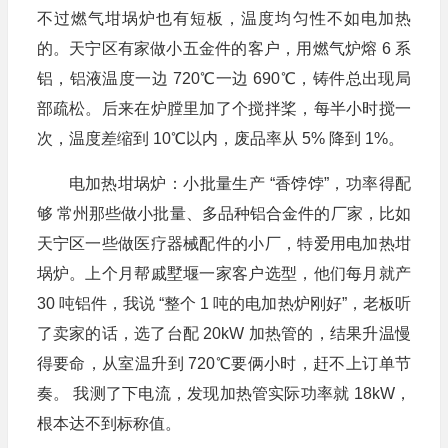
不过燃气坩埚炉也有短板，温度均匀性不如电加热
的。天宁区有家做小五金件的客户，用燃气炉熔 6 系
铝，铝液温度一边 720℃一边 690℃，铸件总出现局
部疏松。后来在炉膛里加了个搅拌桨，每半小时搅一
次，温度差缩到 10℃以内，废品率从 5% 降到 1%。
电加热坩埚炉：小批量生产 “香饽饽”，功率得配
够 常州那些做小批量、多品种铝合金件的厂家，比如
天宁区一些做医疗器械配件的小厂，特爱用电加热坩
埚炉。上个月帮戚墅堰一家客户选型，他们每月就产
30 吨铝件，我说 “整个 1 吨的电加热炉刚好”，老板听
了卖家的话，选了台配 20kW 加热管的，结果升温慢
得要命，从室温升到 720℃要俩小时，赶不上订单节
奏。 我测了下电流，发现加热管实际功率就 18kW，
根本达不到标称值。