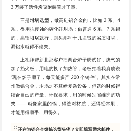
3 万装了活性炭吸附装置才了事。
三是坩埚选型，做高硅铝合金的，比如 3 系、4
系，得用抗侵蚀的碳化硅坩埚；做普通 6 系、7 系铝
的，高铝坩埚就行，别买那种十几块钱的劣质坩埚，
漏铝水就得不偿失。
上礼拜帮新北那客户把两台炉子调试好，烧气的
加了挡火板，用电的换了加热管，老板拍着我肩膀说
“现在炉子顺了，每天能多产 200 个铸件”。其实在常
州做铝合金，坩埚炉不算啥复杂设备，但选的时候得
结合自己的产量、环保要求，用的时候别省维护的功
夫 —— 就像家里的锅，得选对材质，还得经常刷，
才能用得顺手、用得久。
还在为铝合金熔炼选型头疼？立即填写需求邮件，