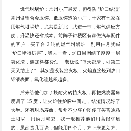
燃气坩埚炉：常州小厂最爱，但得防 “炉口结渣”
常州做铝合金压铸、低压铸造的小厂，十家有七家在
用燃气坩埚炉，尤其是新北、武进一带，燃气供应方
便，升温快还省成本。前阵子钟楼区有家做汽车配件
的客户，买了台 2 吨的燃气坩埚炉，刚用仨月就喊
“炉口堵得厉害”，我去一看，炉口周围结了厚厚一层
氧化渣，连加料都费劲。 老板说 “每天都清，可第二
天又结上了”，其实是没装挡火板，火焰直接烧到炉口
铝液表面，氧化渣越积越多。
后来给他们加了块耐火砖挡火板，再把燃烧器角
度调了 15 度，让火焰往炉膛中间走，结渣情况好了
大半。还有坩埚寿命，常州不少客户图便宜买普通粘
土坩埚，用俩月就裂，我一般推荐他们用高铝材质
的，虽然贵几百块，但能用四个月，算下来更划算。